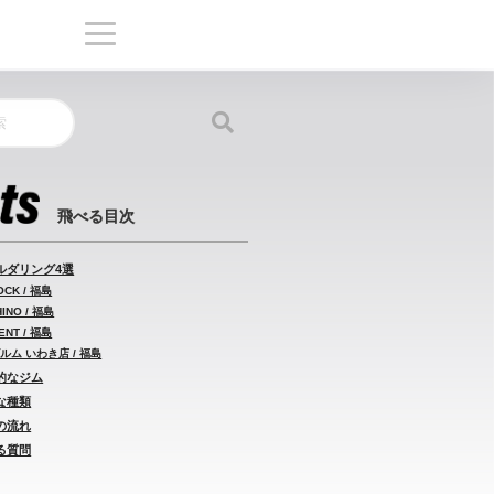
ルダリング4選
CK / 福島
NO / 福島
NT / 福島
ルム いわき店 / 福島
的なジム
な種類
の流れ
る質問