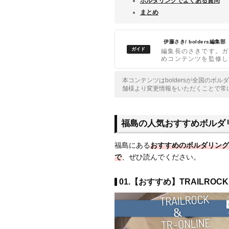
ボルダリングでよくある質問
まとめ
伊藤さき/ bolders編集部
編集長のさきです。ガ
めコンテンツを監修し
本コンテンツはboldersが全国のボ
舗様より変更情報をいただくことで常
福島の人気おすすめボルダ
福島にある
おすすめのボルダリング
で
、ぜひ読んでください。
01.【おすすめ】TRAILROCK 