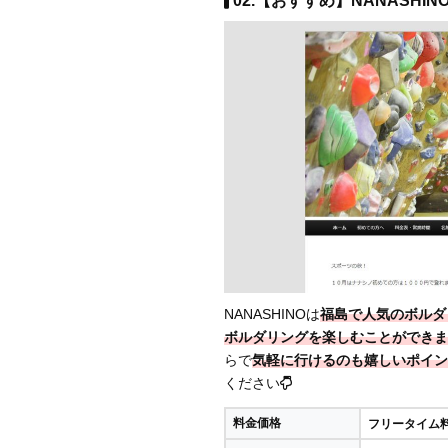
02.【おすすめ】NANASHINO
NANASHINOは
福島で人気のボルダ
ボルダリングを楽しむことができま
らで
気軽に行けるのも嬉しいポイン
ください
料金価格
フリータイム料金