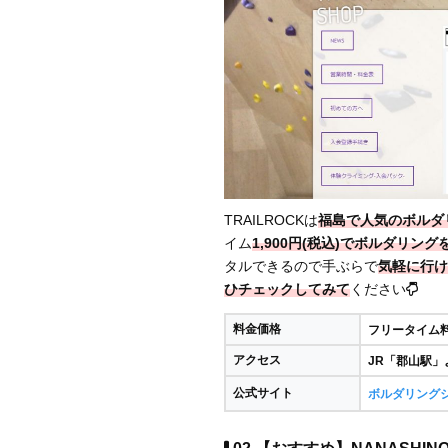
TRAILROCKは
福島で人気のボルダ
イム
1,900円(税込)でボルダリン
タルできるので手ぶらで
気軽に行け
ひチェックしてみて
ください
料金価格
フリータイム料金
アクセス
JR「郡山駅」
公式サイト
ボルダリングジム