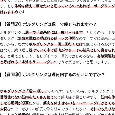
う
から。また、体幹を鍛えると基礎代謝も上がって痩せやすくなりま
す。もし
体幹を鍛えて痩せたいと思っているのであれば、ボルダリング
はおすすめ
です。
【質問⑦】ボルダリングは週一で痩せられますか？
ボルダリングは
週一で「結果的には」痩せられます
。というのも、ボル
ダリングは
無酸素運動と呼ばれる筋トレの仲間
なので、すぐに結果が出
ないから。なので
ボルダリングを一回二回行くだけ
で痩せられるわけで
はなく、繰り返し
続けていく中で筋肉がつき、その結果として痩せられ
る
、と考えましょう。もしダイエット目的ではじめるなら、
有酸素運動
と呼ばれる「水泳やランニング」
のほうが痩せやすいと思いますよ。
【質問⑧】ボルダリングは週何回するのがいいですか？
ボルダリングは
「週2-3回」
がいいです。というのも、ボルダリングは
普段使わない筋肉をたくさん使う
ので筋肉痛が起こりやすく、
筋肉を休
ませる期間が必要
だから。
筋肉を休ませるのも
トレーニングにはとても
大切
なので、ぜひこの頻度で取り組んでみてください。
それでも足りな
い、もっと効果的に鍛えたいという人
は筋肉痛がない部位を
パーソナル