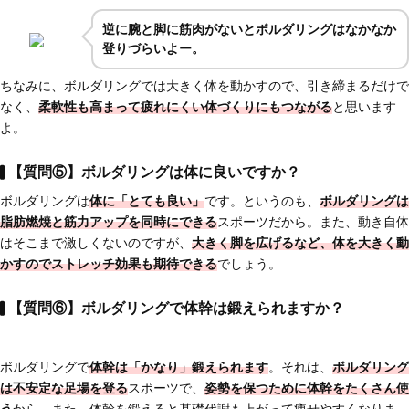
逆に腕と脚に筋肉がないとボルダリングはなかなか
登りづらいよー。
ちなみに、ボルダリングでは大きく体を動かすので、引き締まるだけで
なく、
柔軟性も高まって疲れにくい体づくりにもつながる
と思います
よ。
【質問⑤】ボルダリングは体に良いですか？
ボルダリングは
体に「とても良い」
です。というのも、
ボルダリングは
脂肪燃焼と筋力アップを同時にできる
スポーツだから。また、動き自体
はそこまで激しくないのですが、
大きく脚を広げるなど、体を大きく動
かすのでストレッチ効果も期待できる
でしょう。
【質問⑥】ボルダリングで体幹は鍛えられますか？
ボルダリングで
体幹は「かなり」鍛えられます
。それは、
ボルダリング
は不安定な足場を登る
スポーツで、
姿勢を保つために体幹をたくさん使