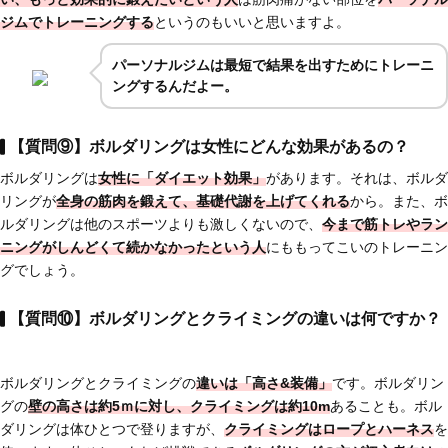
ジムでトレーニングする
というのもいいと思いますよ。
パーソナルジムは最短で結果を出すためにトレーニ
ングするんだよー。
【質問⑨】ボルダリングは女性にどんな効果があるの？
ボルダリングは
女性に「ダイエット効果」
があります。それは、ボルダ
リングが
全身の筋肉を鍛えて、基礎代謝を上げてくれる
から。また、ボ
ルダリングは他のスポーツよりも激しくないので、
今まで筋トレやラン
ニングがしんどくて続かなかったという人
にももってこいのトレーニン
グでしょう。
【質問⑩】ボルダリングとクライミングの違いは何ですか？
ボルダリングとクライミングの
違いは「高さ&装備」
です。ボルダリン
グの
壁の高さは約5ｍに対し、クライミングは約10m
あることも。ボル
ダリングは体ひとつで登りますが、
クライミングはロープとハーネス
を