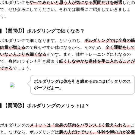
ボルダリングを
やってみたいと思う人が気になる質問だけを厳選
したの
で、ぜひ参考にしてください。それでは順番にご紹介していきましょ
う。
【質問①】ボルダリングで細くなる？
ボルダリングで細くなります。というのも、
ボルダリングでは全身の筋
肉量が増える
ので痩せやすい体になるから。そのため、
全く運動をして
いない人よりも細くなる
んです。また、体幹トレーニングにもなるの
で、身体のラインも引き締まり
細くしなやかな身体を手に入れることが
できる
でしょう。
ボルダリングは体を引き締めるのにはピッタリのス
ポーツだよー。
【質問②】ボルダリングのメリットは？
ボルダリングの
メリットは「全身の筋肉をバランスよく鍛えられる」
こ
と。なぜなら、ボルダリングは
腕の力だけでなく、体幹や脚の力が必要