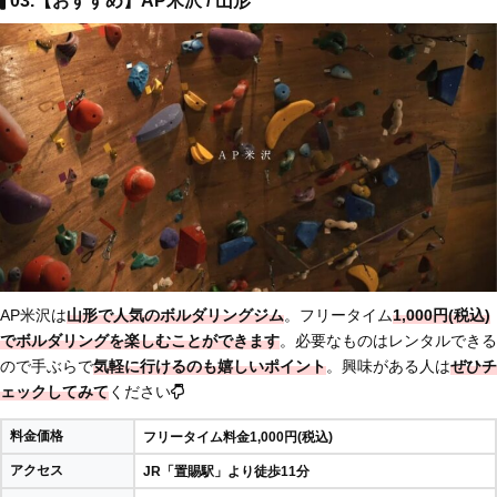
03.【おすすめ】AP米沢 / 山形
AP米沢は
山形で人気のボルダリングジム
。フリータイム
1,000円(税込)
でボルダリングを楽しむことができます
。必要なものはレンタルできる
ので手ぶらで
気軽に行けるのも嬉しいポイント
。興味がある人は
ぜひチ
ェックしてみて
ください
料金価格
フリータイム料金1,000円(税込)
アクセス
JR「置賜駅」より徒歩11分