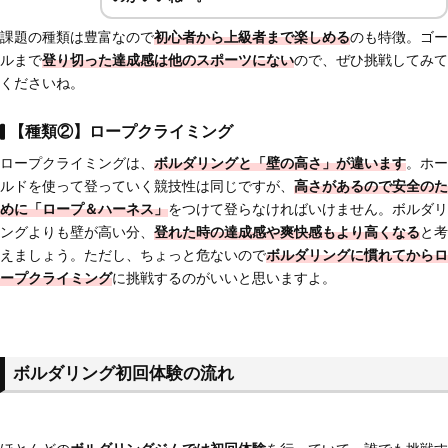
課題の種類は豊富なので
初心者から上級者まで楽しめる
のも特徴。ゴー
ルまで
登り切った達成感は他のスポーツにない
ので、ぜひ挑戦してみて
くださいね。
【種類②】ロープクライミング
ロープクライミングは、
ボルダリングと「壁の高さ」が違います
。ホー
ルドを使って登っていく競技性は同じですが、
高さがあるので安全のた
めに「ロープ＆ハーネス」
をつけて登らなければいけません。ボルダリ
ングよりも壁が高い分、
登れた時の達成感や爽快感もより高くなる
と考
えましょう。ただし、ちょっと危ないので
ボルダリングに慣れてからロ
ープクライミング
に挑戦するのがいいと思いますよ。
ボルダリング初回体験の流れ