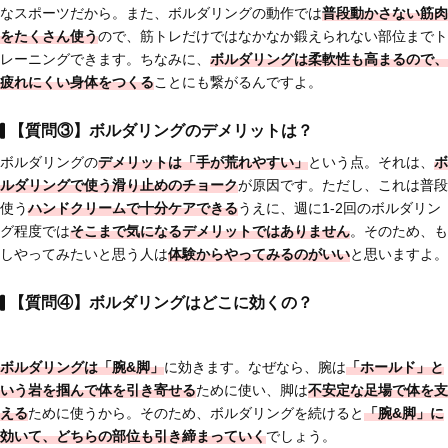
なスポーツだから。また、ボルダリングの動作では
普段動かさない筋肉
をたくさん使う
ので、筋トレだけではなかなか鍛えられない部位までト
レーニングできます。ちなみに、
ボルダリングは柔軟性も高まるので、
疲れにくい身体をつくる
ことにも繋がるんですよ。
【質問③】ボルダリングのデメリットは？
ボルダリングの
デメリットは「手が荒れやすい」
という点。それは、
ボ
ルダリングで使う
滑り止めのチョーク
が原因です。ただし、これは普段
使う
ハンドクリームで十分ケアできる
うえに、週に1-2回のボルダリン
グ程度では
そこまで気になるデメリットではありません
。そのため、も
しやってみたいと思う人は
体験からやってみるのがいい
と思いますよ。
【質問④】ボルダリングはどこに効くの？
ボルダリングは「腕&脚」
に効きます。なぜなら、腕は
「ホールド」と
いう岩を掴んで体を引き寄せる
ために使い、脚は
不安定な足場で体を支
える
ために使うから。そのため、ボルダリングを続けると
「腕&脚」に
効いて、どちらの部位も引き締まっていく
でしょう。