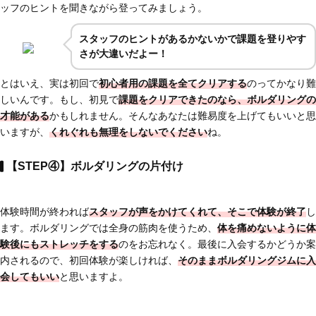
ッフのヒントを聞きながら登ってみましょう。
スタッフのヒントがあるかないかで課題を登りやす
さが大違いだよー！
とはいえ、実は初回で
初心者用の課題を全てクリアする
のってかなり難
しいんです。もし、初見で
課題をクリアできたのなら、
ボルダリングの
才能がある
かもしれません。そんなあなたは難易度を上げてもいいと思
いますが、
くれぐれも無理をしないでください
ね。
【STEP④】ボルダリングの片付け
体験時間が終われば
スタッフが声をかけてくれて、そこで体験が終了
し
ます。ボルダリングでは全身の筋肉を使うため、
体を痛めないように体
験後にもストレッチをする
のをお忘れなく。最後に入会するかどうか案
内されるので、初回体験が楽しければ、
そのままボルダリングジムに入
会してもいい
と思いますよ。