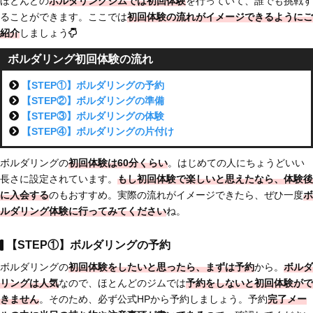
ほとんどの
ボルダリングジムでは初回体験
を行っていて、誰でも挑戦す
ることができます。ここでは
初回体験の流れがイメージできるようにご
紹介
しましょう
ボルダリング初回体験の流れ
【STEP①】ボルダリングの予約
【STEP②】ボルダリングの準備
【STEP③】ボルダリングの体験
【STEP④】ボルダリングの片付け
ボルダリングの
初回体験は60分くらい
。はじめての人にちょうどいい
長さに設定されています。
もし初回体験で楽しいと思えたなら、体験後
に入会する
のもおすすめ。実際の流れがイメージできたら、ぜひ一度
ボ
ルダリング体験に行ってみてください
ね。
【STEP①】ボルダリングの予約
ボルダリングの
初回体験をしたいと思ったら、まずは予約
から。
ボルダ
リングは人気
なので、ほとんどのジムでは
予約をしないと初回体験がで
きません
。そのため、必ず公式HPから予約しましょう。予約
完了メー